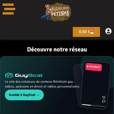
Aller
au
contenu
PORNO DANS la merde de vache
Ton coin pour le meilleur porno fermier
0
Panier
0,00
€
Découvre notre réseau
▶ EN DIRECT
Le site des créateurs de contenu fétichiste gay :
vidéos, webcams en direct et vidéos personnalisées.
Accède à GuyScat →