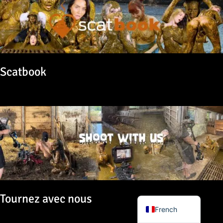
Scatbook
Japanese
Portuguese
Italian
Spanish
German
English
Tournez avec nous
French