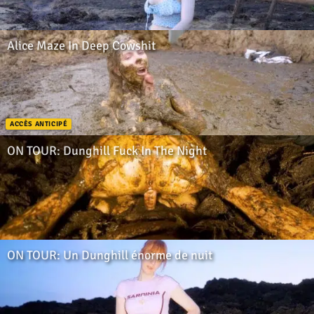
Alice Maze In Deep Cowshit
ACCÈS ANTICIPÉ
ON TOUR: Dunghill Fuck In The Night
ON TOUR: Un Dunghill énorme de nuit