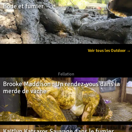
Boue et fumier
Voir tous les Outdoor →
Fellation
Brooke Maddison : Un rendez-vous dans la
merde de vache
Kaitlyn Katsaros Sauvage dans le fumier