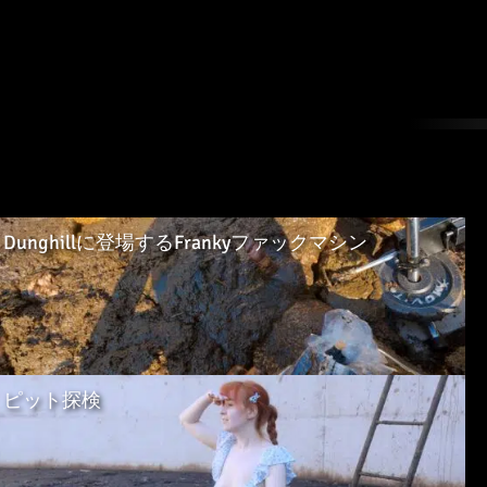
フランキー
Alice Maze
83本の動画
2 ビデオ
Dunghillに登場するFrankyファックマシン
ピット探検