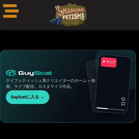
コ
ン
テ
ン
ツ
へ
ス
キ
▶ ライブ
ッ
プ
ゲイフェティッシュ系クリエイターのホーム — 動
画、ライブ配信、カスタマイズ作品。
GuyScatに入る →