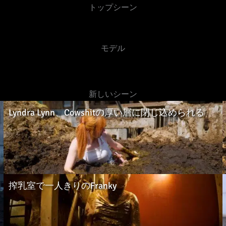
トップシーン
タ
ブルック・マディ
マリア・アンジェ
ソン
ル
モデル
14本の動画
11 ビデオ
新しいシーン
Lyndra Lynn、Cowshitの厚い層に閉じ込められる
搾乳室で一人きりのFranky