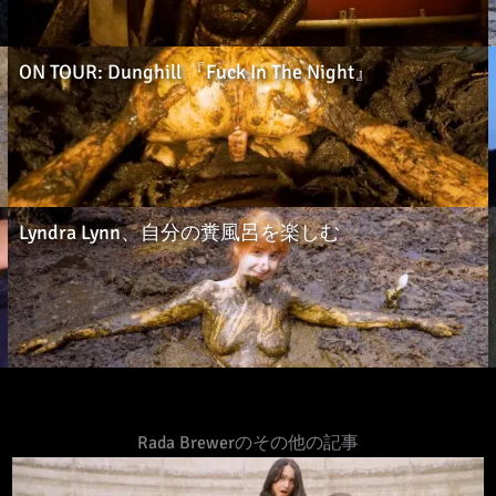
ON TOUR: Dunghill 『Fuck In The Night』
Lyndra Lynn、自分の糞風呂を楽しむ
Rada Brewerのその他の記事