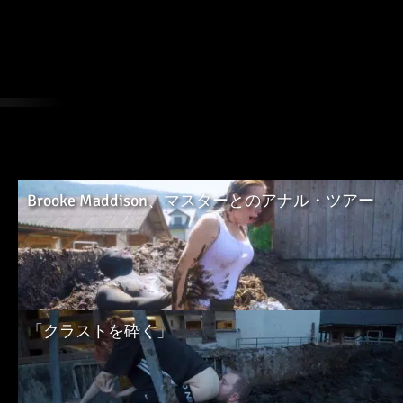
ケイトリン・カ
リンドラ・リン
ロス
159本の動画
9ビデオ
Brooke Maddison、マスターとのアナル・ツアー
「クラストを砕く」