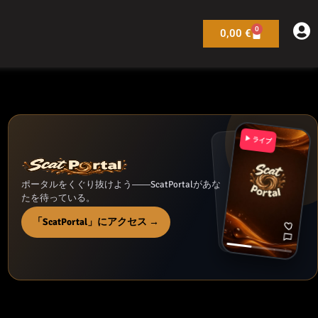
0
カ
0,00
€
ー
ト
▶ ライブ
ポータルをくぐり抜けよう――ScatPortalがあな
たを待っている。
「ScatPortal」にアクセス →