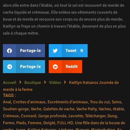
alors elle entre dans l’étable, où tout le sol est recouvert de merde de
vache liquide et crémeuse. Elle enlève ses vêtements couverts de
boue et de merde et recouvre son corps nu de encore plus de merde.
Kaitlyn se fraye un chemin à travers l’étable, devenant de plus en plus
sale à chaque mètre.
Partage-le
Tweet it
Partage-le
Reddit
Accueil
Boutique
Vidéos
Kaitlyn Katsaros Journée de
merde à la ferme
TAGS :
Anal
,
Crottes d'animaux
,
Excréments d'animaux
,
Trou du cul
,
Seins
,
Soutien-gorge
,
Vache
,
Galettes de vache
,
Vache Patty
,
Vaches
,
étable
,
Crémeux
,
Connard
,
Gorge profonde
,
Levrette
,
Télécharger
,
Dung
,
Ferme
,
Pieds
,
Femme
,
Doigté
,
FULL HD
,
Une fille dans de la bouse de
vache
,
Jeans
,
Kaitlyn Katsaros
,
Léchage
,
Manure
,
Masturbation
,
Se