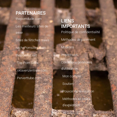
PARTENAIRES
theporndude.com
LIENS
IMPORTANTS
Les meilleurs sites de
Politique de confidentialité
sexe
Méthodes de paiement
Sites de fétiches sales
Modèles
NichePornsites.com
Impression
thepornlist.net
Conditions générales
Top Porn Sites
d'utilisation
sklavenzentrale.com
Mon compte
Perverttube.com
Soutien
Pouvoir de révocation
Méthodes et coûts
d'expédition
18 U.S.C. 2257