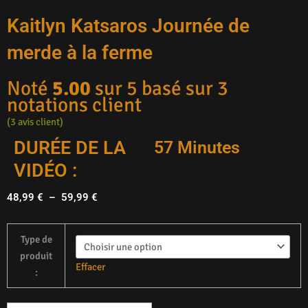
Kaitlyn Katsaros Journée de
merde à la ferme
Noté
5.00
sur 5 basé sur
3
notations client
(
3
avis client)
DURÉE DE LA
57 Minutes
VIDÉO :
Plage
48,99
€
–
59,99
€
de
prix :
quantité
Type de
48,99 €
de
produit
à
Kaitlyn
Effacer
:
59,99 €
Katsaros
Shitty