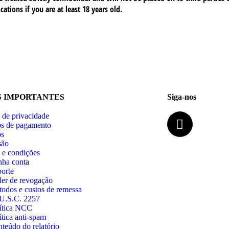
S IMPORTANTES
Siga-nos
a de privacidade
s de pagamento
os
são
 e condições
ha conta
orte
er de revogação
odos e custos de remessa
U.S.C. 2257
ítica NCC
ítica anti-spam
teúdo do relatório