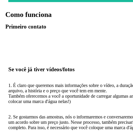
Como funciona
Primeiro contato
Entre em contato conosco por meio do nosso formulário de contato e informe
informações gerais sobre você e sobre o que está planejando ou já produziu.
Se você já tiver vídeos/fotos
1. É claro que queremos mais informações sobre o vídeo, a duraç
arquivo, a história e o preço que você tem em mente.
Também oferecemos a você a oportunidade de carregar algumas am
colocar uma marca d'água nelas!)
2. Se gostarmos das amostras, nós o informaremos e conversaremo
um acordo sobre um preço justo. Nesse processo, também precisar
completo. Para isso, é necessário que você coloque uma marca d'ág