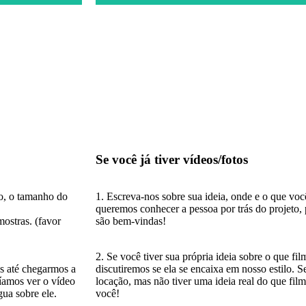
-nos se está interessado em trabalhar conosco ou se já possui conteúdo que des
Se você já tiver vídeos/fotos
ão, o tamanho do
1. Escreva-nos sobre sua ideia, onde e o que voc
queremos conhecer a pessoa por trás do projeto, 
ostras. (favor
são bem-vindas!
2. Se você tiver sua própria ideia sobre o que fi
s até chegarmos a
discutiremos se ela se encaixa em nosso estilo. 
íamos ver o vídeo
locação, mas não tiver uma ideia real do que fil
ua sobre ele.
você!