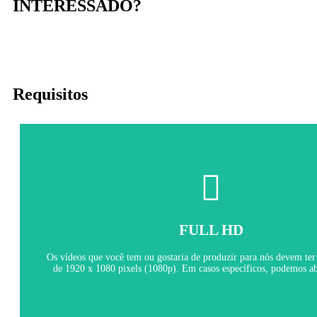
INTERESSADO?
Se você já tiver conteúdo com o animal dung ou se puder produzir vídeos ou
Requisitos
explorados de qualquer forma.
Não aceitaremos nenhum envio em que os animais sejam maltr
FULL HD
Nenhum contato ou dano aos anim
Os vídeos que você tem ou gostaria de produzir para nós devem te
de 1920 x 1080 pixels (1080p). Em casos específicos, podemos ab