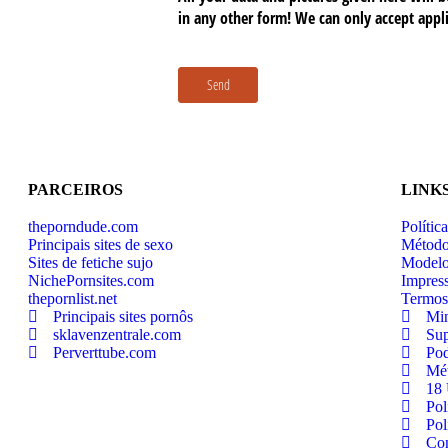
PARCEIROS
LINK
theporndude.com
Polític
Principais sites de sexo
Método
Sites de fetiche sujo
Model
NichePornsites.com
Impres
thepornlist.net
Termos
Principais sites pornôs
Min
sklavenzentrale.com
Sup
Perverttube.com
Pod
Mét
18 
Pol
Pol
Con