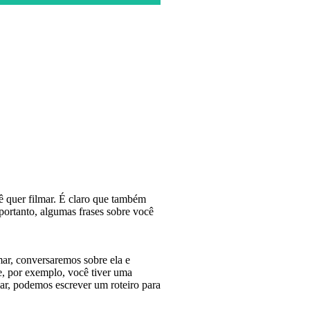
eja oferecer. Forneça-nos algumas
ê quer filmar. É claro que também
portanto, algumas frases sobre você
lmar, conversaremos sobre ela e
Se, por exemplo, você tiver uma
mar, podemos escrever um roteiro para