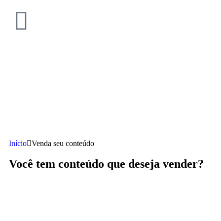
Início
Venda seu conteúdo
Você tem conteúdo que deseja vender?
Você tem vídeos ou fotos com o animal dung e deseja vendê-los? Ou você te