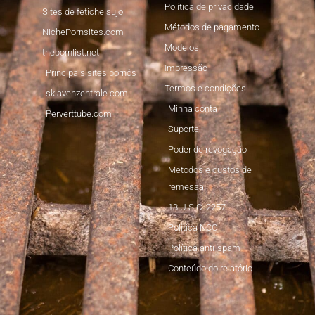
Política de privacidade
Sites de fetiche sujo
Métodos de pagamento
NichePornsites.com
Modelos
thepornlist.net
Impressão
Principais sites pornôs
Termos e condições
sklavenzentrale.com
Minha conta
Perverttube.com
Suporte
Poder de revogação
Métodos e custos de
remessa
18 U.S.C. 2257
Política NCC
Política anti-spam
Conteúdo do relatório
Japanese