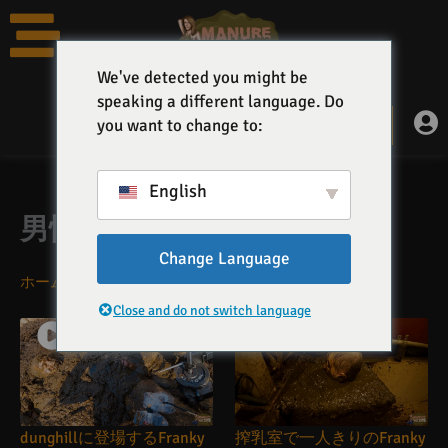
コ
ン
テ
We've detected you might be
ン
speaking a different language. Do
ツ
0
you want to change to:
カ
0,00
€
へ
ー
ト
ス
キ
English
ッ
男性
プ
Change Language
ホーム
»
ビデオ部門
»
男性
Close and do not switch language
dunghillに登場するFranky
搾乳室で一人きりのFranky