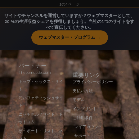
1の4ページ
サイトやチャンネルを運営していますか？ウェブマスターとして、
20 %の生涯収益シェアを獲得しましょう。当社の4つのサイトをす
べて宣伝してください。
ウェブマスター・プログラム →
パートナー
Theporndude.com
重要リンク
トップ・セックス・サイ
プライバシーポリシー
ト
支払い方法
汚いフェティッシュサイ
モデル
ト
インプリント
ニッチポルノサイト・ド
ご利用条件
ットコム
マイアカウント
ザ・ポート・リスト・ネ
サポート
ット