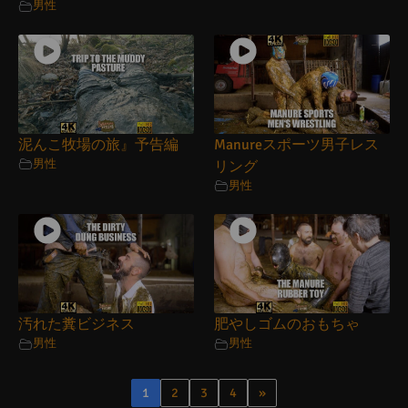
男性
泥んこ牧場の旅』予告編
Manureスポーツ男子レス
男性
リング
男性
汚れた糞ビジネス
肥やしゴムのおもちゃ
男性
男性
1
2
3
4
»