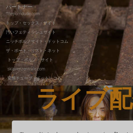
パートナー
Theporndude.com
トップ・セックス・サイト
汚いフェティッシュサイト
ニッチポルノサイト・ドットコム
ザ・ポート・リスト・ネット
トップ・ポルノ・サイト
sklavenzentrale.com
変態チューブ・ドット・コム
ライブ配