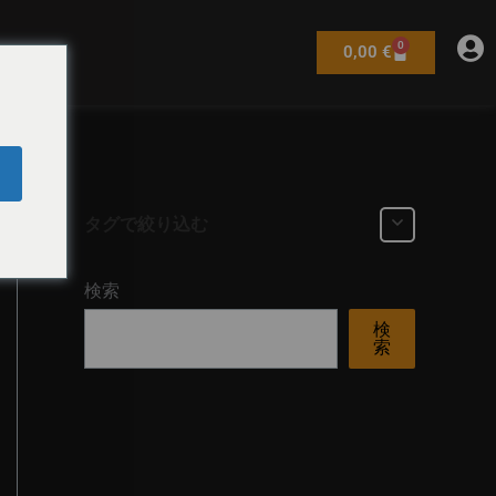
0
カ
0,00
€
ー
ト
タグで絞り込む
検索
検
索