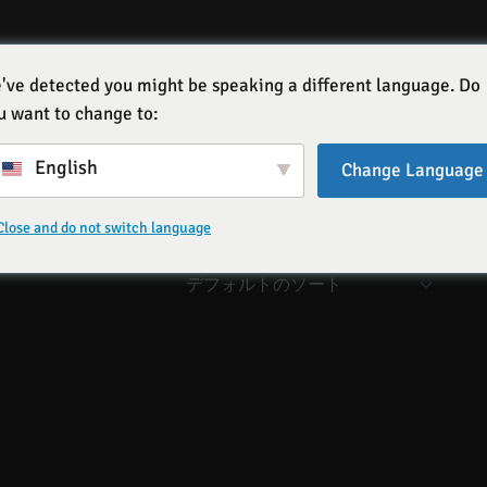
've detected you might be speaking a different language. Do
u want to change to:
English
Change Language
B」' カテゴリー
1
Close and do not switch language