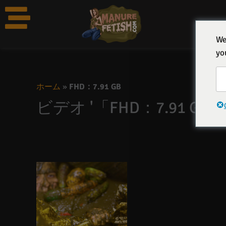
コ
ン
テ
We
ン
yo
ツ
へ
ス
ホーム
»
FHD：7.91 GB
キ
ビデオ '「FHD：7.91 G
ッ
プ
価
格
帯
42,99 €か
ら
49,99 €