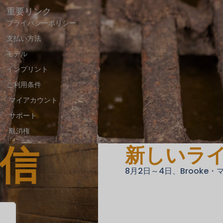
重要リンク
プライバシーポリシー
支払い方法
モデル
インプリント
ご利用条件
マイアカウント
サポート
取消権
新しいラ
信
発送方法と送料
18 U.S.C. 2257
8月2日～4日、Brooke
NCCポリシー
アンチスパムポリシー
レポート内容