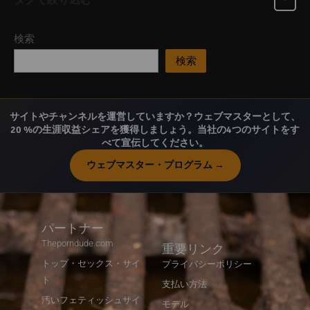
タグで絞り込む
検索
検索
サイトやチャンネルを運営していますか？ウェブマスターとして、
20 %の生涯収益シェアを獲得しましょう。当社の4つのサイトをす
べて宣伝してください。
ウェブマスター・プログラム →
パートナー
Theporndude.com
重要リンク
トップ・セックス・サイ
プライバシーポリシー
ト
支払い方法
汚いフェティッシュサイ
モデル