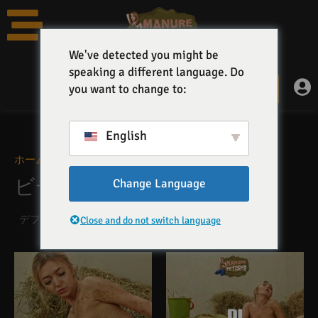
コ
ン
テ
We've detected you might be
ン
speaking a different language. Do
ツ
0
you want to change to:
カ
0,00
€
へ
ー
ト
ス
キ
English
ッ
ホーム
»
2021
プ
ビデオ '2021' カテゴリー
Change Language
5
Close and do not switch language
価
価
格
格
帯
帯
17,99 €か
19,99 €か
ら
ら
27,99 €
29,99 €