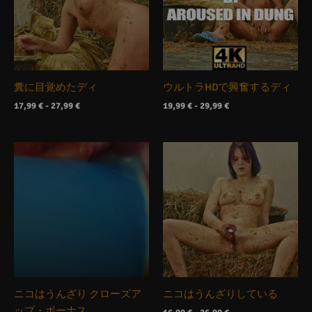
糞に目覚めたディ
ウルトラHDで興奮するディ
17,99
€
-
27,99
€
19,99
€
-
29,99
€
価
価
格
格
帯
帯
14,99 €か
16,99 €か
ら
ら
24,99 €
26,99 €
ニコはうんざり クローズア
ニコはうんざりしている
ップ・ボーナス