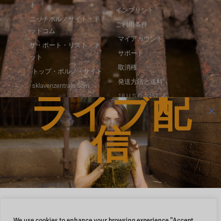
ト
インプリント
ニッチポルノサイト・ド
ご利用条件
ットコム
マイアカウント
ザ・ポート・リスト・ネ
サポート
ット
取消権
トップ・ポルノ・サイト
発送方法と送料
sklavenzentrale.com
ライブ配
18 U.S.C. 2257
変態チューブ・ドット・
NCCポリシー
コム
アンチスパムポリシー
信
レポート内容
Portuguese
フォローする
エ
Italian
ッ
ク
French
ス
・
新しいライブ配信
Spanish
ツ
We use cookies to enhance your browsing experience "Accept