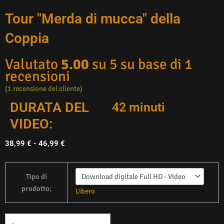
Tour "Merda di mucca" della
Coppia
Valutato
5.00
su 5 su base di
1
recensioni
(
1
recensione del cliente)
DURATA DEL
42 minuti
VIDEO:
Gamma
38,99
€
-
46,99
€
di
prezzi:
Quantità
Tipo di
Da
Couple
prodotto:
38,99 €
Libero
Cowshit
a
Tour
46,99 €