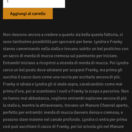
Aggiungi al carrello
Non riescono ancora a credere a quanto sia bella questa fattoria, ci
sono tantissime possibilità per sporcarsi per bene. Lyndra e Franky
stanno camminando nella stalla e trovano subito un bel posticino con
un sacco di merda di mucca cremosa sul pavimento per iniziare.
Entrambi iniziano a ricoprirsi a vicenda di merda di mucca. Poi Lyndra
cerca un bel posto dove sdraiarsi per scoparsi Franky, ma prima gli
succhia il cazzo duro come una roccia per eccitarlo ancora di più.
Franky si sdraia e Lyndra gli si siede sopra, cavalcandolo come mai
prima d’ora, poi si scambiano i ruoli e Franky la scopa a pecorina. Non
ne hanno mai abbastanza, vogliono entrambi esplorare ancora di più
la stalla e, mentre la attraversano, trovano un Manure Channel aperto,
perfetto per entrambi: merda di mucca davvero densa e cremosa, e
possono stare insieme nel canale profondo. Lyndra ci entra per prima
così può succhiare il cazzo di Franky, poi lui scivola giù nel Manure