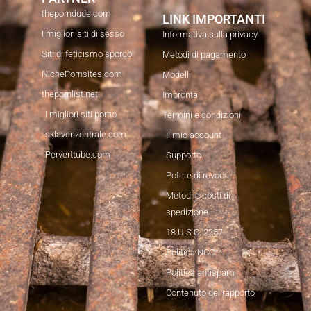
theporndude.com
LINK IMPORTANTI
I migliori siti di sesso
Informativa sulla privacy
Siti di feticismo sporco
Metodi di pagamento
NichePornsites.com
Modelli
thepornlist.net
Impronta
I migliori siti porno
Termini e condizioni
sklavenzentrale.com
Il mio account
Perverttube.com
Supporto
Potere di revoca
Metodi e costi di
spedizione
18 U.S.C. 2257
Politica NCC
Politica antispam
Contenuto del rapporto