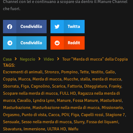
Channel con lei e continuano a scopare sia dentro il Manure Channel
che fuori.
Condividilo
Twitta
Condividilo
Reddit
Casa
Negozio
Video
Tour "Merda di mucca" della Coppia
TAGS:
Escrementi di animali
,
Stronzo
,
Pompino
,
Tette
,
Vestito
,
Gallo
,
Coppia
,
Mucca
,
Merda di mucca
,
Mucche
,
stalla
,
merda di mucca
,
Sborrata
,
Figa
,
Cagnolino
,
Scarica
,
Fattoria
,
Diteggiatura
,
Franky
,
Scopare nella merda di mucca
,
FULL HD
,
Ragazza nella merda di
mucca
,
Cavallo
,
Lyndra Lynn
,
Manure
,
Fossa Manure
,
Masturbarsi
,
Masturbazione
,
Masturbazione nella merda di mucca
,
Missionario
,
Orgasmo
,
Punto di vista
,
Cacca
,
POV
,
Figa
,
Capelli rossi
,
Stagione 7
,
Sensuale
,
Sesso nella merda di mucca
,
Slurry
,
Fossa dei liquami
,
Sbavatura
,
Immersione
,
ULTRA HD
,
Waifu