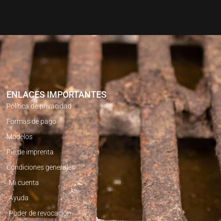
ENLACES IMPORTANTES
Política de privacidad
Formas de pago
Modelos
Pie de imprenta
Condiciones generales
Mi cuenta
Ayuda
Poder de revocación