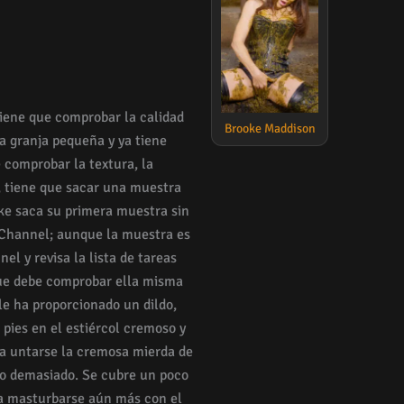
iene que comprobar la calidad
Brooke Maddison
na granja pequeña y ya tiene
 comprobar la textura, la
o, tiene que sacar una muestra
oke saca su primera muestra sin
 Channel; aunque la muestra es
el y revisa la lista de tareas
 que debe comprobar ella misma
 le ha proporcionado un dildo,
pies en el estiércol cremoso y
ra untarse la cremosa mierda de
co demasiado. Se cubre un poco
a masturbarse aún más con el