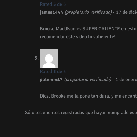
Rated
5
de 5
james1444
(propietario verificado)
-
17 de dic
Brooke Maddison es SUPER CALIENTE en esto, 
recomendar este video lo suficiente!
Rated
5
de 5
patemm17
(propietario verificado)
-
1 de ener
Dios, Brooke me la pone tan dura, y me encant
Sólo los clientes registrados que hayan comprado est