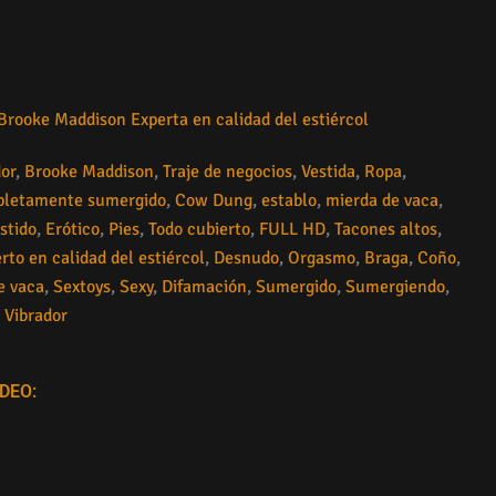
Brooke Maddison Experta en calidad del estiércol
or
,
Brooke Maddison
,
Traje de negocios
,
Vestida
,
Ropa
,
letamente sumergido
,
Cow Dung
,
establo
,
mierda de vaca
,
stido
,
Erótico
,
Pies
,
Todo cubierto
,
FULL HD
,
Tacones altos
,
rto en calidad del estiércol
,
Desnudo
,
Orgasmo
,
Braga
,
Coño
,
e vaca
,
Sextoys
,
Sexy
,
Difamación
,
Sumergido
,
Sumergiendo
,
,
Vibrador
DEO: