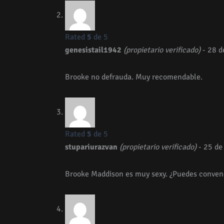
Rated
5
de 5
genesistail1942
(propietario verificado)
-
28 d
Brooke no defrauda. Muy recomendable.
Rated
5
de 5
stupariurazvan
(propietario verificado)
-
25 de
Brooke Maddison es muy sexy. ¿Puedes convence