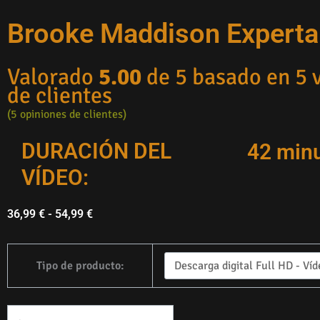
Brooke Maddison Experta e
Valorado
5.00
de 5 basado en
5
v
de clientes
(
5
opiniones de clientes)
DURACIÓN DEL
42 min
VÍDEO:
Gama
36,99
€
-
54,99
€
de
precios:
Cantidad
Tipo de producto:
36,99 €
Brooke
a
Maddison
54,99 €
Manure