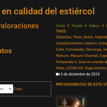
n calidad del estiércol
aloraciones
Inicio
Tienda
Vídeos
TAGS:
Gilipollas
,
Tetas
,
Botas
,
Sujetad
Completamente cubierto
,
Comp
utos
Coño
,
Consolador
,
Descarga
,
Ve
Manure
,
Manure Channel
,
Expe
Temporada 5
,
Sexo en mierda d
Tetas
,
ULTRA HD
,
Ropa interior
3 de diciembre de 2024
PROTAGONISTAS DE ESTE VÍ
Claro