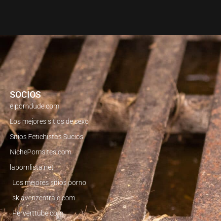
SOCIOS
elporndude.com
Los mejores sitios de sexo
Sitios Fetichistas Sucios
NichePornsites.com
lapornlista.net
Los mejores sitios porno
sklavenzentrale.com
Perverttube.com